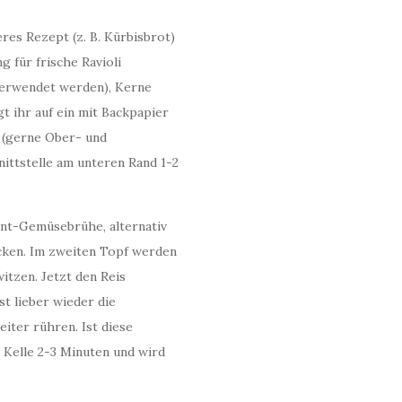
res Rezept (z. B. Kürbisbrot)
g für frische Ravioli
 verwendet werden), Kerne
t ihr auf ein mit Backpapier
s (gerne Ober- und
ittstelle am unteren Rand 1-2
tant-Gemüsebrühe, alternativ
acken. Im zweiten Topf werden
itzen. Jetzt den Reis
t lieber wieder die
iter rühren. Ist diese
o Kelle 2-3 Minuten und wird