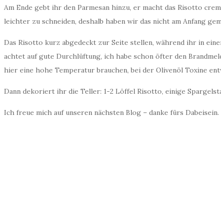
S
Am Ende gebt ihr den Parmesan hinzu, er macht das Risotto cremig
O
leichter zu schneiden, deshalb haben wir das nicht am Anfang g
–
w
Das Risotto kurz abgedeckt zur Seite stellen, während ihr in eine
a
s
achtet auf gute Durchlüftung, ich habe schon öfter den Brandmeld
d
a
hier eine hohe Temperatur brauchen, bei der Olivenöl Toxine entw
s
a
Dann dekoriert ihr die Teller: 1-2 Löffel Risotto, einige Spargels
l
l
Ich freue mich auf unseren nächsten Blog – danke fürs Dabeisein.
e
s
k
a
n
n
!
A
p
f
e