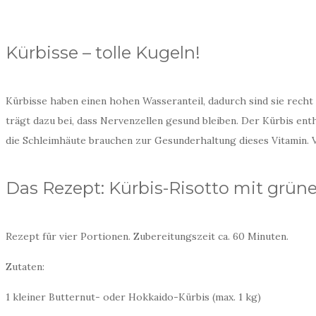
T
R
Kürbisse – tolle Kugeln!
Ä
G
E
Kürbisse haben einen hohen Wasseranteil, dadurch sind sie recht k
trägt dazu bei, dass Nervenzellen gesund bleiben. Der Kürbis en
die Schleimhäute brauchen zur Gesunderhaltung dieses Vitamin. V
A
c
h
t
Das Rezept: Kürbis-Risotto mit grün
s
a
m
t
Rezept für vier Portionen. Zubereitungszeit ca. 60 Minuten.
k
e
Zutaten:
i
t
f
1 kleiner Butternut- oder Hokkaido-Kürbis (max. 1 kg)
ü