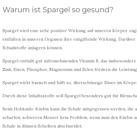
r
e
Warum ist Spargel so gesund?
s
s
u
m
Spargel wird eine sehr positive Wirkung auf unseren Körper zuges
entfalten in unseren Organen ihre entgiftende Wirkung. Darüber
Schadstoffe anlagern können.
N
Spargel enthält gut aufzunehmendes Vitamin B, das insbesondere 
E
Zink, Eisen, Phosphor, Magnesium und Selen fördern die Leistung
U
Spargel wirkt basisch und hilft so, überschüssige Säure im Körper
E
S
Durch diese Inhaltsstoffe soll Spargel besonders gut für Mensch
T
Beim Hokkaido-Kürbis kann die Schale mitgegessen werden, die an
E
scharfen, schweren Messer kein Problem, wenn man den Kürbis an d
B
Schale in dünnen Scheiben abschneidet.
E
I