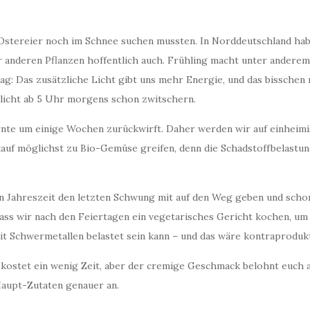
 Ostereier noch im Schnee suchen mussten. In Norddeutschland ha
 anderen Pflanzen hoffentlich auch. Frühling macht unter anderem
mag: Das zusätzliche Licht gibt uns mehr Energie, und das bissch
rlicht ab 5 Uhr morgens schon zwitschern.
Ernte um einige Wochen zurückwirft. Daher werden wir auf einhei
auf möglichst zu Bio-Gemüse greifen, denn die Schadstoffbelastu
en Jahreszeit den letzten Schwung mit auf den Weg geben und scho
dass wir nach den Feiertagen ein vegetarisches Gericht kochen, u
mit Schwermetallen belastet sein kann – und das wäre kontraprodukt
 kostet ein wenig Zeit, aber der cremige Geschmack belohnt euch a
 Haupt-Zutaten genauer an.