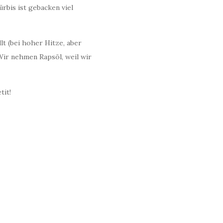
rbis ist gebacken viel
lt (bei hoher Hitze, aber
Wir nehmen Rapsöl, weil wir
tit!