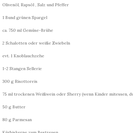
r
Olivenöl, Rapsöl , Salz und Pfeffer
V
i
e
1 Bund grünen Spargel
l
b
ca. 750 ml Gemüse-Brühe
e
s
2 Schalotten oder weiße Zwiebeln
c
h
ä
evt. 1 Knoblauchzehe
f
i
1-2 Stangen Sellerie
g
t
300 g Risottoreis
e
G
75 ml trockenen Weißwein oder Sherry (wenn Kinder mitessen, du
u
t
50 g Butter
e
n
80 g Parmesan
M
o
r
Kürbiskerne zum Bestreuen