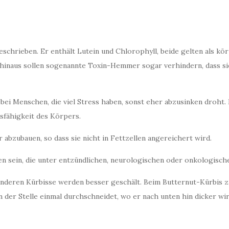
chrieben. Er enthält Lutein und Chlorophyll, beide gelten als kör
 hinaus sollen sogenannte Toxin-Hemmer sogar verhindern, dass s
bei Menschen, die viel Stress haben, sonst eher abzusinken droht.
sfähigkeit des Körpers.
 abzubauen, so dass sie nicht in Fettzellen angereichert wird.
en sein, die unter entzündlichen, neurologischen oder onkologisch
deren Kürbisse werden besser geschält. Beim Butternut-Kürbis z. 
er Stelle einmal durchschneidet, wo er nach unten hin dicker wird