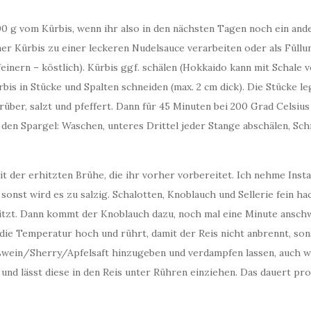
00 g vom Kürbis, wenn ihr also in den nächsten Tagen noch ein ande
er Kürbis zu einer leckeren Nudelsauce verarbeiten oder als Füllun
einern – köstlich). Kürbis ggf. schälen (Hokkaido kann mit Schale
is in Stücke und Spalten schneiden (max. 2 cm dick). Die Stücke leg
rüber, salzt und pfeffert. Dann für 45 Minuten bei 200 Grad Celsiu
den Spargel: Waschen, unteres Drittel jeder Stange abschälen, Schn
it der erhitzten Brühe, die ihr vorher vorbereitet. Ich nehme Ins
onst wird es zu salzig. Schalotten, Knoblauch und Sellerie fein h
witzt. Dann kommt der Knoblauch dazu, noch mal eine Minute anschw
ie Temperatur hoch und rührt, damit der Reis nicht anbrennt, sons
ißwein/Sherry/Apfelsaft hinzugeben und verdampfen lassen, auch we
 und lässt diese in den Reis unter Rühren einziehen. Das dauert pr