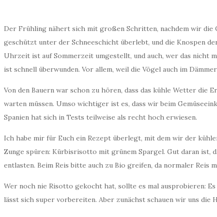
Ü
Der Frühling nähert sich mit großen Schritten, nachdem wir die
geschützt unter der Schneeschicht überlebt, und die Knospen der
Ü
b
Uhrzeit ist auf Sommerzeit umgestellt, und auch, wer das nicht 
e
r
ist schnell überwunden. Vor allem, weil die Vögel auch im Dämme
m
i
Von den Bauern war schon zu hören, dass das kühle Wetter die 
c
h
warten müssen. Umso wichtiger ist es, dass wir beim Gemüseeink
Spanien hat sich in Tests teilweise als recht hoch erwiesen.
K
o
Ich habe mir für Euch ein Rezept überlegt, mit dem wir der kühl
n
t
Zunge spüren: Kürbisrisotto mit grünem Spargel. Gut daran ist, 
a
entlasten. Beim Reis bitte auch zu Bio greifen, da normaler Reis 
k
t
Wer noch nie Risotto gekocht hat, sollte es mal ausprobieren: Es
I
lässt sich super vorbereiten. Aber zunächst schauen wir uns die
m
p