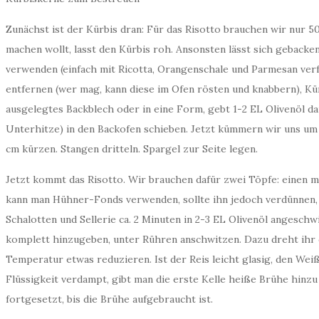
g
e
Zunächst ist der Kürbis dran: Für das Risotto brauchen wir nur 5
n
–
machen wollt, lasst den Kürbis roh. Ansonsten lässt sich gebacken
d
verwenden (einfach mit Ricotta, Orangenschale und Parmesan verf
e
i
entfernen (wer mag, kann diese im Ofen rösten und knabbern), Kürb
n
ausgelegtes Backblech oder in eine Form, gebt 1-2 EL Olivenöl da
e
M
Unterhitze) in den Backofen schieben. Jetzt kümmern wir uns um 
o
r
cm kürzen. Stangen dritteln. Spargel zur Seite legen.
g
e
Jetzt kommt das Risotto. Wir brauchen dafür zwei Töpfe: einen m
n
r
kann man Hühner-Fonds verwenden, sollte ihn jedoch verdünnen, s
o
Schalotten und Sellerie ca. 2 Minuten in 2-3 EL Olivenöl angesch
u
t
komplett hinzugeben, unter Rühren anschwitzen. Dazu dreht ihr d
i
Temperatur etwas reduzieren. Ist der Reis leicht glasig, den We
n
e
Flüssigkeit verdampt, gibt man die erste Kelle heiße Brühe hinzu
fortgesetzt, bis die Brühe aufgebraucht ist.
D
M