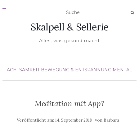
N
A
V
Skalpell & Sellerie
I
G
A
T
Alles, was gesund macht
I
O
N
E
I
N
ACHTSAMKEIT
BEWEGUNG & ENTSPANNUNG
MENTAL
-
/
A
U
S
S
C
Meditation mit App?
H
A
L
T
Veröffentlicht am:
von
14. September 2018
Barbara
E
N