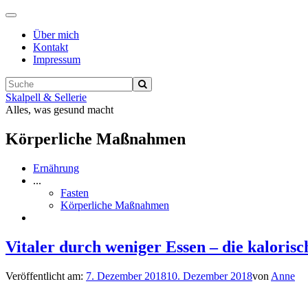
Navigation
ein-/ausschalten
Über mich
Kontakt
Impressum
Skalpell & Sellerie
Alles, was gesund macht
Körperliche Maßnahmen
Ernährung
...
Fasten
Körperliche Maßnahmen
Vitaler durch weniger Essen – die kalorisc
Veröffentlicht am:
7. Dezember 2018
10. Dezember 2018
von
Anne